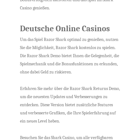
Casino genießen.
Deutsche Online Casinos
Um das Spiel Razor Shark optimal zu genießen, nutzen
Sie die Möglichkeit, Razor Shark kostenlos zu spielen.
Die Razor Shark Demo bietet Ihnen die Gelegenheit, die
Spielmechanik und die Bonusfunktionen zu erkunden,
ohne dabei Geld zu riskieren.
Erfahren Sie mehr über die Razor Shark Returns Demo,
um die neuesten Updates und Verbesserungen zu
entdecken. Diese Version bietet zusätzliche Features
und verbesserte Grafiken, die Ihre Spielerfahrung auf
ein neues Level heben.
Besuchen Sie das Shark Casino, um alle verfügbaren