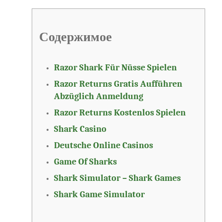
Содержимое
Razor Shark Für Nüsse Spielen
Razor Returns Gratis Aufführen
Abzüglich Anmeldung
Razor Returns Kostenlos Spielen
Shark Casino
Deutsche Online Casinos
Game Of Sharks
Shark Simulator – Shark Games
Shark Game Simulator