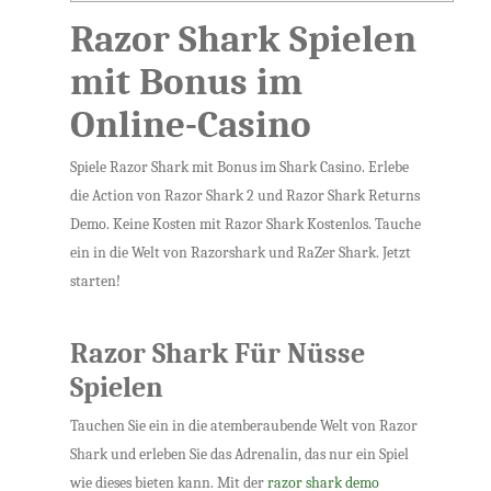
Razor Shark Spielen
mit Bonus im
Online-Casino
Spiele Razor Shark mit Bonus im Shark Casino. Erlebe
die Action von Razor Shark 2 und Razor Shark Returns
Demo. Keine Kosten mit Razor Shark Kostenlos. Tauche
ein in die Welt von Razorshark und RaZer Shark. Jetzt
starten!
Razor Shark Für Nüsse
Spielen
Tauchen Sie ein in die atemberaubende Welt von Razor
Shark und erleben Sie das Adrenalin, das nur ein Spiel
wie dieses bieten kann. Mit der
razor shark demo