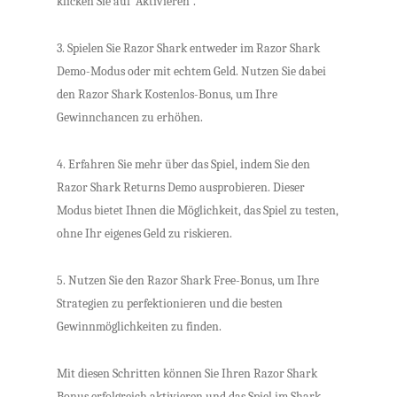
klicken Sie auf “Aktivieren”.
3. Spielen Sie Razor Shark entweder im Razor Shark
Demo-Modus oder mit echtem Geld. Nutzen Sie dabei
den Razor Shark Kostenlos-Bonus, um Ihre
Gewinnchancen zu erhöhen.
4. Erfahren Sie mehr über das Spiel, indem Sie den
Razor Shark Returns Demo ausprobieren. Dieser
Modus bietet Ihnen die Möglichkeit, das Spiel zu testen,
ohne Ihr eigenes Geld zu riskieren.
5. Nutzen Sie den Razor Shark Free-Bonus, um Ihre
Strategien zu perfektionieren und die besten
Gewinnmöglichkeiten zu finden.
Mit diesen Schritten können Sie Ihren Razor Shark
Bonus erfolgreich aktivieren und das Spiel im Shark