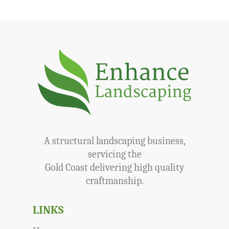
A structural landscaping business,
servicing the
Gold Coast delivering high quality
craftmanship.
LINKS