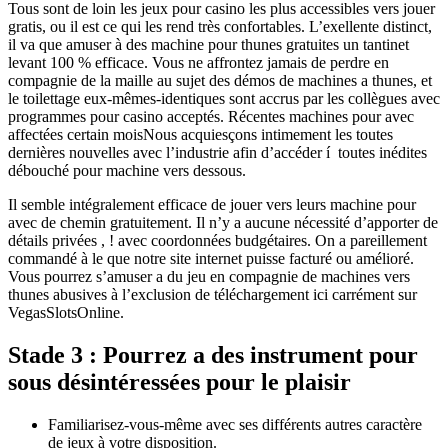
Tous sont de loin les jeux pour casino les plus accessibles vers jouer
gratis, ou il est ce qui les rend très confortables. L’exellente distinct,
il va que amuser à des machine pour thunes gratuites un tantinet
levant 100 % efficace. Vous ne affrontez jamais de perdre en
compagnie de la maille au sujet des démos de machines a thunes, et
le toilettage eux-mêmes-identiques sont accrus par les collègues avec
programmes pour casino acceptés. Récentes machines pour avec
affectées certain moisNous acquiesçons intimement les toutes
dernières nouvelles avec l’industrie afin d’accéder í toutes inédites
débouché pour machine vers dessous.
Il semble intégralement efficace de jouer vers leurs machine pour
avec de chemin gratuitement. Il n’y a aucune nécessité d’apporter de
détails privées , ! avec coordonnées budgétaires. On a pareillement
commandé à le que notre site internet puisse facturé ou amélioré.
Vous pourrez s’amuser a du jeu en compagnie de machines vers
thunes abusives à l’exclusion de téléchargement ici carrément sur
VegasSlotsOnline.
Stade 3 : Pourrez a des instrument pour
sous désintéressées pour le plaisir
Familiarisez-vous-même avec ses différents autres caractère
de jeux à votre disposition.