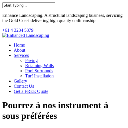
Skip
to
Close
main
Enhance Landscaping. A structural landscaping business, servicing
Search
content
the Gold Coast delivering high quality craftmanship.
+61 4 3234 5379
Menu
Home
About
Services
Paving
Retaining Walls
Pool Surrounds
Turf Installation
Gallery
Contact Us
Get a FREE Quote
Pourrez à nos instrument à
sous préférées