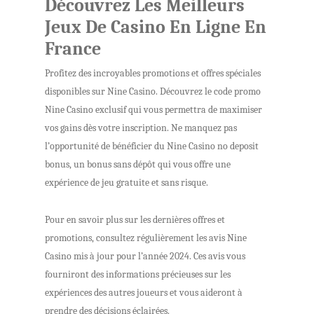
Découvrez Les Meilleurs
Jeux De Casino En Ligne En
France
Profitez des incroyables promotions et offres spéciales
disponibles sur Nine Casino. Découvrez le code promo
Nine Casino exclusif qui vous permettra de maximiser
vos gains dès votre inscription. Ne manquez pas
l’opportunité de bénéficier du Nine Casino no deposit
bonus, un bonus sans dépôt qui vous offre une
expérience de jeu gratuite et sans risque.
Pour en savoir plus sur les dernières offres et
promotions, consultez régulièrement les avis Nine
Casino mis à jour pour l’année 2024. Ces avis vous
fourniront des informations précieuses sur les
expériences des autres joueurs et vous aideront à
prendre des décisions éclairées.