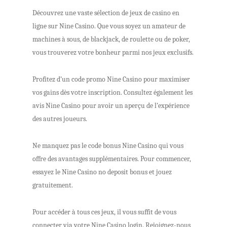
Découvrez une vaste sélection de jeux de casino en
ligne sur Nine Casino. Que vous soyez un amateur de
machines à sous, de blackjack, de roulette ou de poker,
vous trouverez votre bonheur parmi nos jeux exclusifs.
Profitez d’un code promo Nine Casino pour maximiser
vos gains dès votre inscription. Consultez également les
avis Nine Casino pour avoir un aperçu de l’expérience
des autres joueurs.
Ne manquez pas le code bonus Nine Casino qui vous
offre des avantages supplémentaires. Pour commencer,
essayez le Nine Casino no deposit bonus et jouez
gratuitement.
Pour accéder à tous ces jeux, il vous suffit de vous
connecter via votre Nine Casino login. Rejoignez-nous