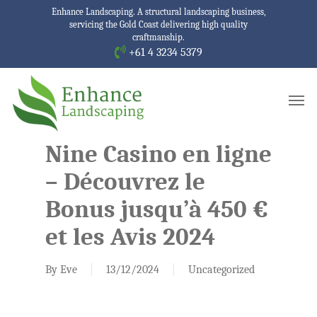
Skip
Enhance Landscaping. A structural landscaping business,
servicing the Gold Coast delivering high quality
to
craftmanship.
main
+61 4 3234 5379
content
Men
Nine Casino en ligne
– Découvrez le
Bonus jusqu’à 450 €
et les Avis 2024
By
Eve
13/12/2024
Uncategorized