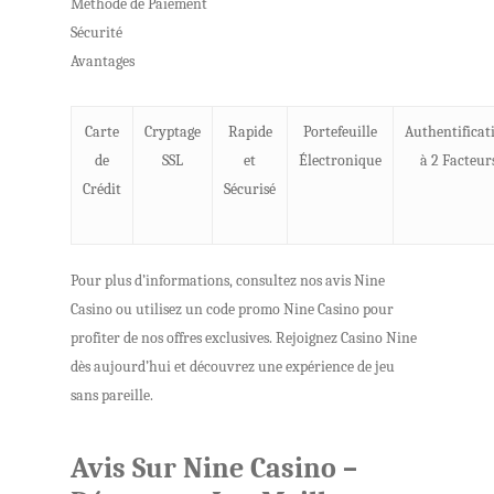
Méthode de Paiement
Sécurité
Avantages
Carte
Cryptage
Rapide
Portefeuille
Authentificat
de
SSL
et
Électronique
à 2 Facteur
Crédit
Sécurisé
Pour plus d’informations, consultez nos avis Nine
Casino ou utilisez un code promo Nine Casino pour
profiter de nos offres exclusives. Rejoignez Casino Nine
dès aujourd’hui et découvrez une expérience de jeu
sans pareille.
Avis Sur Nine Casino –