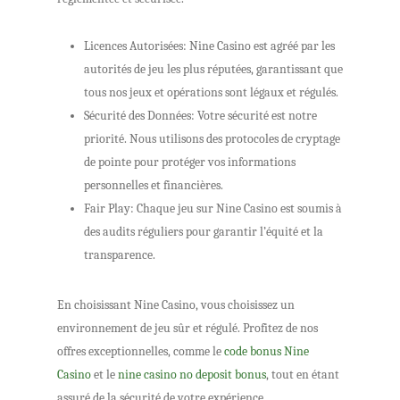
Licences Autorisées: Nine Casino est agréé par les
autorités de jeu les plus réputées, garantissant que
tous nos jeux et opérations sont légaux et régulés.
Sécurité des Données: Votre sécurité est notre
priorité. Nous utilisons des protocoles de cryptage
de pointe pour protéger vos informations
personnelles et financières.
Fair Play: Chaque jeu sur Nine Casino est soumis à
des audits réguliers pour garantir l’équité et la
transparence.
En choisissant Nine Casino, vous choisissez un
environnement de jeu sûr et régulé. Profitez de nos
offres exceptionnelles, comme le
code bonus Nine
Casino
et le
nine casino no deposit bonus
, tout en étant
assuré de la sécurité de votre expérience.