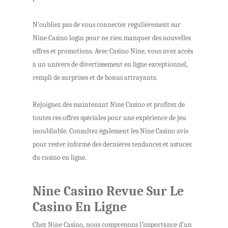
N’oubliez pas de vous connecter régulièrement sur
Nine Casino login pour ne rien manquer des nouvelles
offres et promotions. Avec Casino Nine, vous avez accès
à un univers de divertissement en ligne exceptionnel,
rempli de surprises et de bonus attrayants.
Rejoignez dès maintenant Nine Casino et profitez de
toutes ces offres spéciales pour une expérience de jeu
inoubliable. Consultez également les Nine Casino avis
pour rester informé des dernières tendances et astuces
du casino en ligne.
Nine Casino Revue Sur Le
Casino En Ligne
Chez Nine Casino, nous comprenons l’importance d’un