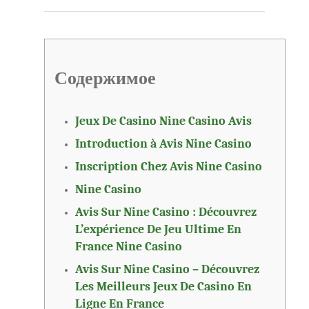
Содержимое
Jeux De Casino Nine Casino Avis
Introduction à Avis Nine Casino
Inscription Chez Avis Nine Casino
Nine Casino
Avis Sur Nine Casino : Découvrez
L’expérience De Jeu Ultime En
France Nine Casino
Avis Sur Nine Casino – Découvrez
Les Meilleurs Jeux De Casino En
Ligne En France