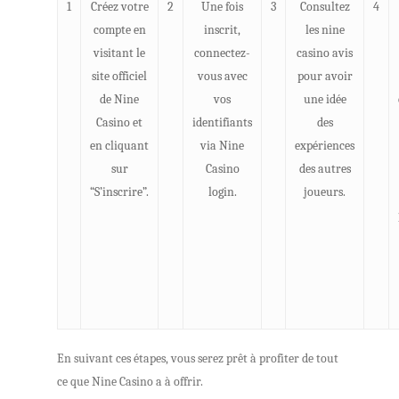
1
Créez votre
2
Une fois
3
Consultez
4
compte en
inscrit,
les nine
visitant le
connectez-
casino avis
site officiel
vous avec
pour avoir
de Nine
vos
une idée
Casino et
identifiants
des
en cliquant
via Nine
expériences
sur
Casino
des autres
“S’inscrire”.
login.
joueurs.
En suivant ces étapes, vous serez prêt à profiter de tout
ce que Nine Casino a à offrir.