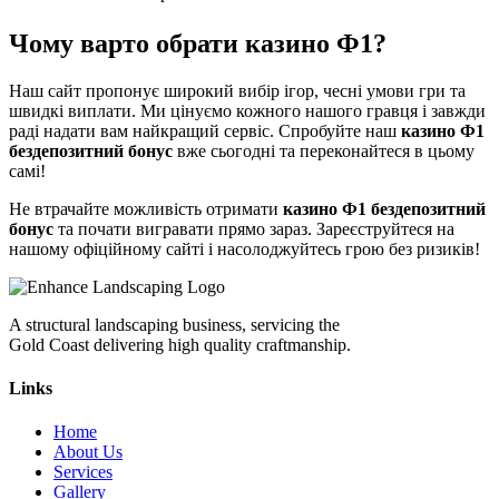
Чому варто обрати казино Ф1?
Наш сайт пропонує широкий вибір ігор, чесні умови гри та
швидкі виплати. Ми цінуємо кожного нашого гравця і завжди
раді надати вам найкращий сервіс. Спробуйте наш
казино Ф1
бездепозитний бонус
вже сьогодні та переконайтеся в цьому
самі!
Не втрачайте можливість отримати
казино Ф1 бездепозитний
бонус
та почати вигравати прямо зараз. Зареєструйтеся на
нашому офіційному сайті і насолоджуйтесь грою без ризиків!
A structural landscaping business, servicing the
Gold Coast delivering high quality craftmanship.
Links
Home
About Us
Services
Gallery