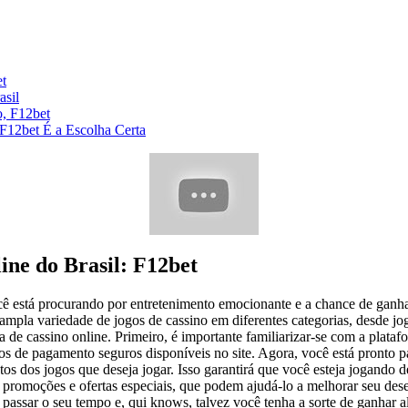
et
asil
o, F12bet
F12bet É a Escolha Certa
ne do Brasil: F12bet
 está procurando por entretenimento emocionante e a chance de ganhar 
mpla variedade de jogos de cassino em diferentes categorias, desde jog
e cassino online. Primeiro, é importante familiarizar-se com a platafo
 de pagamento seguros disponíveis no site. Agora, você está pronto p
tos dos jogos que deseja jogar. Isso garantirá que você esteja jogando
mo promoções e ofertas especiais, que podem ajudá-lo a melhorar seu de
assar o seu tempo e, qui knows, talvez você tenha a sorte de ganhar a