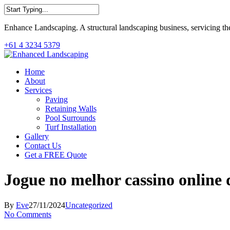
Skip
to
Close
main
Enhance Landscaping. A structural landscaping business, servicing th
Search
content
+61 4 3234 5379
Menu
Home
About
Services
Paving
Retaining Walls
Pool Surrounds
Turf Installation
Gallery
Contact Us
Get a FREE Quote
Jogue no melhor cassino online 
By
Eve
27/11/2024
Uncategorized
No Comments