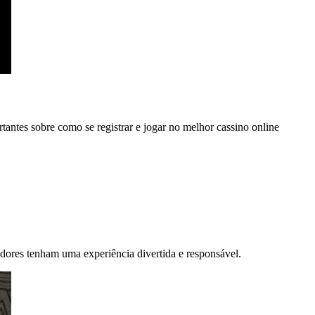
tantes sobre como se registrar e jogar no melhor cassino online
adores tenham uma experiência divertida e responsável.