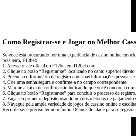
Como Registrar-se e Jogar no Melhor Cass
Se você está procurando por uma experiência de casino online emociona
brasileiro, F12bet:
1. Acesse o site oficial do F12bet em f12bet.com.
2. Clique no botão “Registrar-se” localizado no canto superior direito 
3. Preencha o formulário de registro com suas informações pessoais e 
4. Crie uma senha segura e confirme-a no campo correspondente.
5. Marque a caixa de confirmação indicando que você concorda com o
6. Clique no botão “Registrar-se” para concluir o processo de registro
7. Faça seu primeiro depósito usando um dos métodos de pagamento s
8. Navegue pela ampla variedade de jogos de cassino online e escolha
Recorde-se: é preciso ter no mínimo 18 anos de idade para se registr