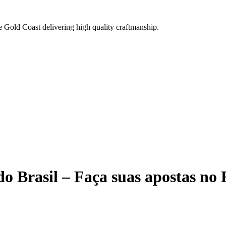
e Gold Coast delivering high quality craftmanship.
do Brasil – Faça suas apostas no