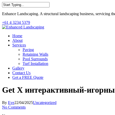
Skip
to
Close
main
Enhance Landscaping. A structural landscaping business, servicing th
Search
content
+61 4 3234 5379
Menu
Home
About
Services
Paving
Retaining Walls
Pool Surrounds
Turf Installation
Gallery
Contact Us
Get a FREE Quote
Get X интерактивный-игорный
By
Eve
22/04/2025
Uncategorized
No Comments