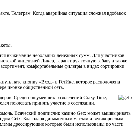
акте, Телеграм. Когда аварийная ситуация сложная вдобавок
акеты.
ются выжимание небольших денежных сумм. Для участников
истской лицензией Ликер, гарантируя точную забаву а также
асортимент, комфортабельные фильтры в видах сортировки
икнуть нате кнопку «Вход» в ГетИкс, которое расположена
ере иконке общественной сеть.
йдеров. Среди нашумевших развлечений Crazy Time,
елел поклевать принять участие в состязании.
а помочь. Всяческий подписчик казино Getx может вышвыривать
й дом Getx. Благодаря динамичным матчам и великорослым
емлемы дрессирующие которые были использованы по части