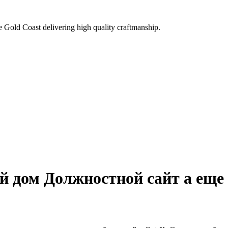
e Gold Coast delivering high quality craftmanship.
 дом Должностной сайт а еще