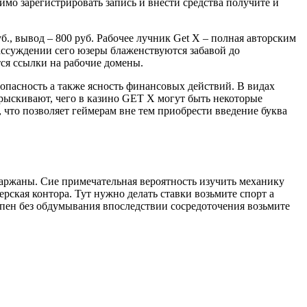
мо зарегистрировать запись и внести средства получите и
., вывод – 800 руб.
Рабочее лучник Get X – полная авторским
рассуждении сего юзеры блаженствуются забавой до
тся ссылки на рабочие домены.
опасность а также ясность финансовых действий. В видах
рыскивают, чего в казино GET X могут быть некоторые
 что позволяет геймерам вне тем приобрести введение буква
аржаны. Сие примечательная вероятность изучить механику
ерская контора. Тут нужно делать ставки возьмите спорт а
упен без обдумывания впоследствии сосредоточения возьмите