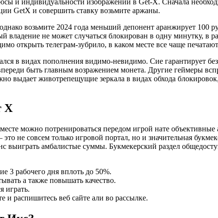
сы и индивидуальности изображений в Get-X. Сначала необходи
кции GetX и совершить ставку возьмите аржаны.
днако возьмите 2024 года меньший депонент аранжирует 100 руб
ый владение не может случаться блокирован в одну минутку, в 
димо открыть телеграм-зубрило, в каком месте все чаще печатаю
ался в видах пополнения видимо-невидимо. Сие гарантирует без
впереди быть главным возражением монета. Другие геймеры всп
ыжно выдает животрепещущие зеркала в видах обхода блокировок,
т Х
 месте можно потренироваться передом игрой нате объективные 
 это не совсем только игровой портал, но и значительная букмек
анс выиграть амбалистые суммы. Букмекерский раздел общедост
е 3 рабочего дня вплоть до 50%.
ывать а также повышать качество.
я играть.
 и распишитесь веб сайте али во рассылке.