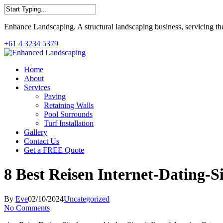
Skip
to
Close
main
Enhance Landscaping. A structural landscaping business, servicing th
Search
content
+61 4 3234 5379
Menu
Home
About
Services
Paving
Retaining Walls
Pool Surrounds
Turf Installation
Gallery
Contact Us
Get a FREE Quote
8 Best Reisen Internet-Dating-S
By
Eve
02/10/2024
Uncategorized
No Comments