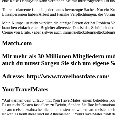
eine Reise Dating-Site kann verbinden Sie mit Ihrer folgenden Ort und
Touren solamente ist nicht jedermanns bevorzugte Sache . Nur ein K
Einzelpersonen haben Arbeit und Familie Verpflichtungen, die Vorra
Mein Kumpel ist nicht wirklich die einzige Person der hat Problem V
brauchen einfach einen Begleiter allererste. Das ist das Schönheit d
Creme von Ernte, {aber sie|wie auch immer|sie|trotzdem|sie|trotzdem|sin
Match.com
Mit mehr als 30 Millionen Mitgliedern un
auch du musst Sorgen Sie sich um eigene Sc
Adresse:
http://www.travelhostdate.com/
YourTravelMates
“Aufwärmen dein Urlaub “mit YourTravelMates, einem beliebten Touri
Es tut nicht Kosten fast allem zu Beitritt, Senden Sie Ihre Informati
{} am meisten|wahrscheinlich am meisten|bei weitem am meisten|mehr|
ist wen es heißt diese sind im Allgemeinen. “YourTravelMates fühlt 