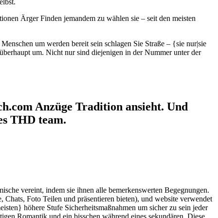
elbst.
tionen Ärger Finden jemandem zu wählen sie – seit den meisten
Menschen um werden bereit sein schlagen Sie Straße – {sie nur|sie
t überhaupt um. Nicht nur sind diejenigen in der Nummer unter der
ch.com Anzüge Tradition ansieht. Und
 des THD team.
imische vereint, indem sie ihnen alle bemerkenswerten Begegnungen.
e, Chats, Foto Teilen und präsentieren bieten), und website verwendet
meisten} höhere Stufe Sicherheitsmaßnahmen um sicher zu sein jeder
nötigen Romantik und ein bisschen während eines sekundären. Diese