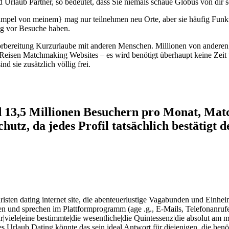
 Urlaub Partner, so bedeutet, dass Sie niemals schaue Globus von dir s
umpel von meinem} mag nur teilnehmen neu Orte, aber sie häufig Funk
ng vor Besuche haben.
orbereitung Kurzurlaube mit anderen Menschen. Millionen von anderen 
er Reisen Matchmaking Websites – es wird benötigt überhaupt keine Zei
d sie zusätzlich völlig frei.
d 13,5 Millionen Besuchern pro Monat, Mat
hutz, da jedes Profil tatsächlich bestätigt
sten dating internet site, die abenteuerlustige Vagabunden und Einhe
onen und sprechen im Plattformprogramm (age .g., E-Mails, Telefonanruf
viele|eine bestimmte|die wesentliche|die Quintessenz|die absolut am 
des Urlaub Dating könnte das sein ideal Antwort für diejenigen, die be