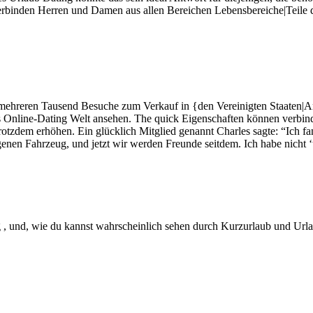
erbinden Herren und Damen aus allen Bereichen Lebensbereiche|Teile de
und mehreren Tausend Besuche zum Verkauf in {den Vereinigten Staaten
 das Online-Dating Welt ansehen. The quick Eigenschaften können verbi
rotzdem erhöhen. Ein glücklich Mitglied genannt Charles sagte: “Ich fa
enen Fahrzeug, und jetzt wir werden Freunde seitdem. Ich habe nicht ‘t e
g , und, wie du kannst wahrscheinlich sehen durch Kurzurlaub und Urla