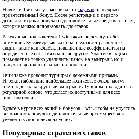
Новички 1вин могут рассчитывать
bay win
на щедрый
приветственный бонус. После регистрации и первого
депозита, игроки получают дополнительные средства на счет,
которые можно использовать для ставок.
Регулярные пользователи 1 win также не останутся без
внимания. Букмекерская контора предлагает различные
акции, такие как кэшбэк, повышенные коэффициенты на
определенные события и многое другое. Участие в акциях
позволяет не только увеличить шансы на выигрыш, но и
получить дополнительные привилегии.
1вин также проводит турниры с денежными призами.
Игроки, набравшие наибольшее количество очков, могут
претендовать на крупные выигрыши. Турниры проводятся на
регулярной основе, что делает их доступными для всех
пользователей.
Будьте в курсе всех акций и бонусов 1 win, чтобы не упустить
возможность получить дополнительные преимущества и
увеличить свои шансы на успех.
Популярные стратегии ставок