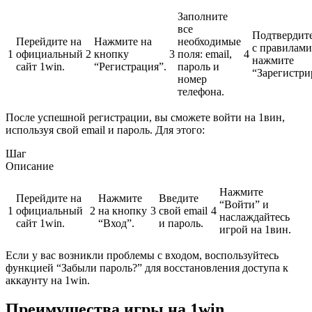
Заполните
все
Подтвердите
Перейдите на
Нажмите на
необходимые
с правилами
1
официальный
2
кнопку
3
поля: email,
4
нажмите
сайт 1win.
“Регистрация”.
пароль и
“Зарегистри
номер
телефона.
После успешной регистрации, вы сможете войти на 1вин,
используя свой email и пароль. Для этого:
Шаг
Описание
Нажмите
Перейдите на
Нажмите
Введите
“Войти” и
1
официальный
2
на кнопку
3
свой email
4
наслаждайтесь
сайт 1win.
“Вход”.
и пароль.
игрой на 1вин.
Если у вас возникли проблемы с входом, воспользуйтесь
функцией “Забыли пароль?” для восстановления доступа к
аккаунту на 1win.
Преимущества игры на 1win