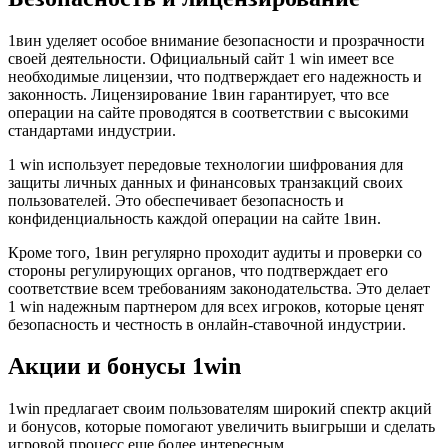
1вин уделяет особое внимание безопасности и прозрачности
своей деятельности. Официальный сайт 1 win имеет все
необходимые лицензии, что подтверждает его надежность и
законность. Лицензирование 1вин гарантирует, что все
операции на сайте проводятся в соответствии с высокими
стандартами индустрии.
1 win использует передовые технологии шифрования для
защиты личных данных и финансовых транзакций своих
пользователей. Это обеспечивает безопасность и
конфиденциальность каждой операции на сайте 1вин.
Кроме того, 1вин регулярно проходит аудиты и проверки со
стороны регулирующих органов, что подтверждает его
соответствие всем требованиям законодательства. Это делает
1 win надежным партнером для всех игроков, которые ценят
безопасность и честность в онлайн-ставочной индустрии.
Акции и бонусы 1win
1win предлагает своим пользователям широкий спектр акций
и бонусов, которые помогают увеличить выигрыши и сделать
игровой процесс еще более интересным.