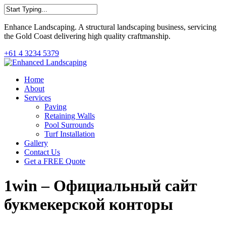
Skip
to
Close
main
Enhance Landscaping. A structural landscaping business, servicing
Search
content
the Gold Coast delivering high quality craftmanship.
+61 4 3234 5379
Menu
Home
About
Services
Paving
Retaining Walls
Pool Surrounds
Turf Installation
Gallery
Contact Us
Get a FREE Quote
1win – Официальный сайт
букмекерской конторы