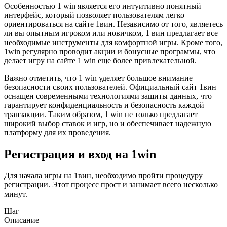
Особенностью 1 win является его интуитивно понятный
интерфейс, который позволяет пользователям легко
ориентироваться на сайте 1вин. Независимо от того, являетесь
ли вы опытным игроком или новичком, 1 вин предлагает все
необходимые инструменты для комфортной игры. Кроме того,
1win регулярно проводит акции и бонусные программы, что
делает игру на сайте 1 win еще более привлекательной.
Важно отметить, что 1 win уделяет большое внимание
безопасности своих пользователей. Официальный сайт 1вин
оснащен современными технологиями защиты данных, что
гарантирует конфиденциальность и безопасность каждой
транзакции. Таким образом, 1 win не только предлагает
широкий выбор ставок и игр, но и обеспечивает надежную
платформу для их проведения.
Регистрация и вход на 1win
Для начала игры на 1вин, необходимо пройти процедуру
регистрации. Этот процесс прост и занимает всего несколько
минут.
Шаг
Описание