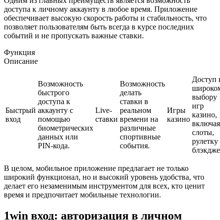
Одним из главных преимуществ является возможность
доступа к личному аккаунту в любое время. Приложение
обеспечивает высокую скорость работы и стабильность, что
позволяет пользователям быть всегда в курсе последних
событий и не пропускать важные ставки.
Функция
Описание
Доступ 
Возможность
Возможность
широко
быстрого
делать
выбору
доступа к
ставки в
игр
Быстрый
аккаунту с
Live-
реальном
Игры
казино,
вход
помощью
ставки
времени на
казино
включая
биометрических
различные
слоты,
данных или
спортивные
рулетку
PIN-кода.
события.
блэкдже
В целом, мобильное приложение предлагает не только
широкий функционал, но и высокий уровень удобства, что
делает его незаменимым инструментом для всех, кто ценит
время и предпочитает мобильные технологии.
1win вход: авторизация в личном