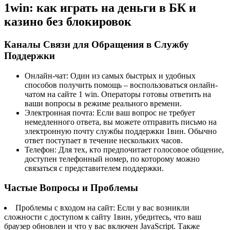
1win: как играть на деньги в БК и
казино без блокировок
Каналы Связи для Обращения в Службу
Поддержки
Онлайн-чат: Один из самых быстрых и удобных
способов получить помощь – воспользоваться онлайн-
чатом на сайте 1 win. Операторы готовы ответить на
ваши вопросы в режиме реального времени.
Электронная почта: Если ваш вопрос не требует
немедленного ответа, вы можете отправить письмо на
электронную почту службы поддержки 1вин. Обычно
ответ поступает в течение нескольких часов.
Телефон: Для тех, кто предпочитает голосовое общение,
доступен телефонный номер, по которому можно
связаться с представителем поддержки.
Частые Вопросы и Проблемы
Проблемы с входом на сайт: Если у вас возникли
сложности с доступом к сайту 1вин, убедитесь, что ваш
браузер обновлен и что у вас включен JavaScript. Также