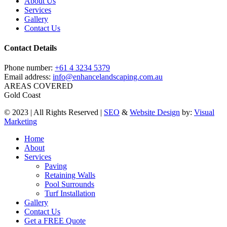
About Us
Services
Gallery
Contact Us
Contact Details
Phone number:
+61 4 3234 5379
Email address:
info@enhancelandscaping.com.au
AREAS COVERED
Gold Coast
© 2023 | All Rights Reserved |
SEO
&
Website Design
by:
Visual
Marketing
Close
Home
Menu
About
Services
Paving
Retaining Walls
Pool Surrounds
Turf Installation
Gallery
Contact Us
Get a FREE Quote