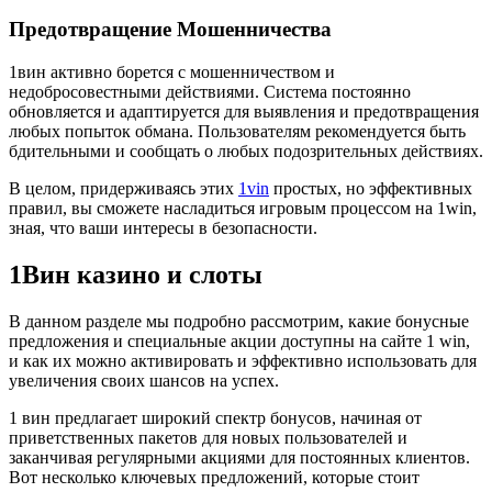
Предотвращение Мошенничества
1вин активно борется с мошенничеством и
недобросовестными действиями. Система постоянно
обновляется и адаптируется для выявления и предотвращения
любых попыток обмана. Пользователям рекомендуется быть
бдительными и сообщать о любых подозрительных действиях.
В целом, придерживаясь этих
1vin
простых, но эффективных
правил, вы сможете насладиться игровым процессом на 1win,
зная, что ваши интересы в безопасности.
1Вин казино и слоты
В данном разделе мы подробно рассмотрим, какие бонусные
предложения и специальные акции доступны на сайте 1 win,
и как их можно активировать и эффективно использовать для
увеличения своих шансов на успех.
1 вин предлагает широкий спектр бонусов, начиная от
приветственных пакетов для новых пользователей и
заканчивая регулярными акциями для постоянных клиентов.
Вот несколько ключевых предложений, которые стоит