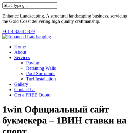
Skip
to
Close
main
Enhance Landscaping. A structural landscaping business, servicing
Search
content
the Gold Coast delivering high quality craftmanship.
+61 4 3234 5379
Menu
Home
About
Services
Paving
Retaining Walls
Pool Surrounds
Turf Installation
Gallery
Contact Us
Get a FREE Quote
1win Официальный сайт
букмекера – 1ВИН ставки на
спорт