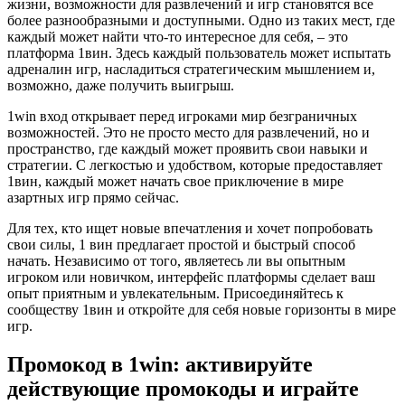
жизни, возможности для развлечений и игр становятся все
более разнообразными и доступными. Одно из таких мест, где
каждый может найти что-то интересное для себя, – это
платформа 1вин. Здесь каждый пользователь может испытать
адреналин игр, насладиться стратегическим мышлением и,
возможно, даже получить выигрыш.
1win вход открывает перед игроками мир безграничных
возможностей. Это не просто место для развлечений, но и
пространство, где каждый может проявить свои навыки и
стратегии. С легкостью и удобством, которые предоставляет
1вин, каждый может начать свое приключение в мире
азартных игр прямо сейчас.
Для тех, кто ищет новые впечатления и хочет попробовать
свои силы, 1 вин предлагает простой и быстрый способ
начать. Независимо от того, являетесь ли вы опытным
игроком или новичком, интерфейс платформы сделает ваш
опыт приятным и увлекательным. Присоединяйтесь к
сообществу 1вин и откройте для себя новые горизонты в мире
игр.
Промокод в 1win: активируйте
действующие промокоды и играйте