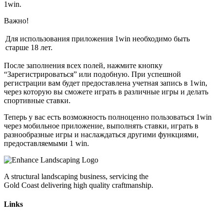
1win.
Важно!
Для использования приложения 1win необходимо быть
старше 18 лет.
После заполнения всех полей, нажмите кнопку
“Зарегистрироваться” или подобную. При успешной
регистрации вам будет предоставлена учетная запись в 1win,
через которую вы сможете играть в различные игры и делать
спортивные ставки.
Теперь у вас есть возможность полноценно пользоваться 1win
через мобильное приложение, выполнять ставки, играть в
разнообразные игры и наслаждаться другими функциями,
предоставляемыми 1 win.
A structural landscaping business, servicing the
Gold Coast delivering high quality craftmanship.
Links