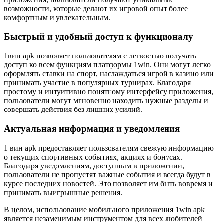
возможности, которые делают их игровой опыт более
комфортным и увлекательным.
Быстрый и удобный доступ к функционалу
1вин apk позволяет пользователям с легкостью получать
доступ ко всем функциям платформы 1win. Они могут легко
оформлять ставки на спорт, наслаждаться игрой в казино или
принимать участие в популярных турнирах. Благодаря
простому и интуитивно понятному интерфейсу приложения,
пользователи могут мгновенно находить нужные разделы и
совершать действия без лишних усилий.
Актуальная информация и уведомления
1 вин apk предоставляет пользователям свежую информацию
о текущих спортивных событиях, акциях и бонусах.
Благодаря уведомлениям, доступным в приложении,
пользователи не пропустят важные события и всегда будут в
курсе последних новостей. Это позволяет им быть вовремя и
принимать выигрышные решения.
В целом, использование мобильного приложения 1win apk
является незаменимым инструментом для всех любителей