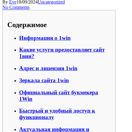
By
Eve
18/09/2024
Uncategorized
No Comments
Содержимое
Информация о 1win
Какие услуги предоставляет сайт
1вин?
Адрес и лицензия 1win
Зеркала сайта 1win
Официальный сайт букмекера
1Win
Быстрый и удобный доступ к
функционалу
Актуальная информация и