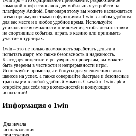
1win apk – это официальное приложение, разработанное
командой профессионалов для мобильных устройств на
платформу Android. Благодаря этому вы можете наслаждаться
всеми преимуществами и функциями 1 win в любом удобном
для вас месте и в любое удобное время. Используйте
уникальные возможности приложения, чтобы делать ставки
на спортивные события, играть в казино или принимать
участие в турнирах.
1win – это не только возможность заработать деньги и
испытать азарт, это также безопасность и надежность.
Благодаря лицензии и регулярным проверкам, вы можете
быть уверены в честности и непрерывности игры.
Используйте промокоды и бонусы для увеличения своих
шансов на успех, а также совершайте быстрые и безопасные
транзакции в любой удобный момент. Скачайте 1win apk и
откройте для себя мир возможностей и волнующих
испытаний!
Информация о 1win
Для начала
использования
приложения