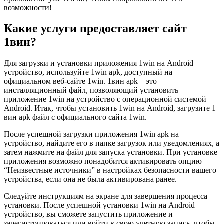
возможности!
Какие услуги предоставляет сайт
1вин?
Для загрузки и установки приложения 1win на Android
устройство, используйте 1win apk, доступный на
официальном веб-сайте 1win. 1вин apk – это
инсталляционный файл, позволяющий установить
приложение 1win на устройство с операционной системой
Android. Итак, чтобы установить 1win на Android, загрузите 1
вин apk файл с официального сайта 1win.
После успешной загрузки приложения 1win apk на
устройство, найдите его в папке загрузок или уведомлениях, а
затем нажмите на файл для запуска установки. При установке
приложения возможно понадобится активировать опцию
“Неизвестные источники” в настройках безопасности вашего
устройства, если она не была активирована ранее.
Следуйте инструкциям на экране для завершения процесса
установки. После успешной установки 1win на Android
устройство, вы сможете запустить приложение и
зарегистрироваться или войти в свою учетную запись, чтобы