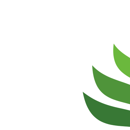
Strate
Oyun kitab
Eve
20/11/202
bhnov
Bahse
Döne
Bahsegel 