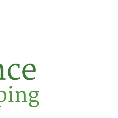
his Bölümü…
ni Bir
l Giriş -…