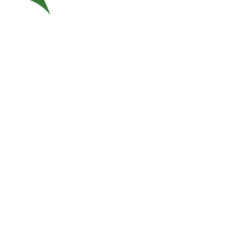
4
LINKS
Home
About Us
Services
ng the
Gallery
anship.