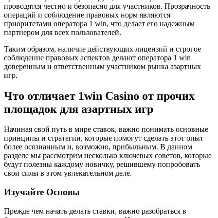
проводятся честно и безопасно для участников. Прозрачность
операций и соблюдение правовых норм являются
приоритетами оператора 1 win, что делает его надежным
партнером для всех пользователей.
Таким образом, наличие действующих лицензий и строгое
соблюдение правовых аспектов делают оператора 1 win
доверенным и ответственным участником рынка азартных
игр.
Что отличает 1win Casino от прочих
площадок для азартных игр
Начиная свой путь в мире ставок, важно понимать основные
принципы и стратегии, которые помогут сделать этот опыт
более осознанным и, возможно, прибыльным. В данном
разделе мы рассмотрим несколько ключевых советов, которые
будут полезны каждому новичку, решившему попробовать
свои силы в этом увлекательном деле.
Изучайте Основы
Прежде чем начать делать ставки, важно разобраться в