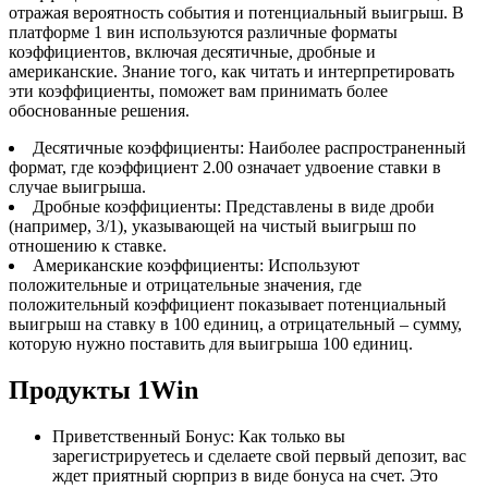
отражая вероятность события и потенциальный выигрыш. В
платформе 1 вин используются различные форматы
коэффициентов, включая десятичные, дробные и
американские. Знание того, как читать и интерпретировать
эти коэффициенты, поможет вам принимать более
обоснованные решения.
Десятичные коэффициенты: Наиболее распространенный
формат, где коэффициент 2.00 означает удвоение ставки в
случае выигрыша.
Дробные коэффициенты: Представлены в виде дроби
(например, 3/1), указывающей на чистый выигрыш по
отношению к ставке.
Американские коэффициенты: Используют
положительные и отрицательные значения, где
положительный коэффициент показывает потенциальный
выигрыш на ставку в 100 единиц, а отрицательный – сумму,
которую нужно поставить для выигрыша 100 единиц.
Продукты 1Win
Приветственный Бонус: Как только вы
зарегистрируетесь и сделаете свой первый депозит, вас
ждет приятный сюрприз в виде бонуса на счет. Это