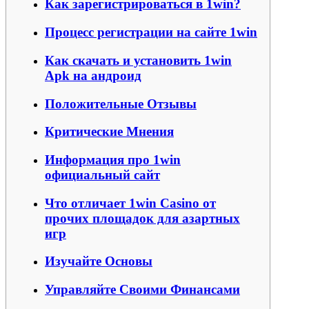
Как зарегистрироваться в 1win?
Процесс регистрации на сайте 1win
Как скачать и установить 1win
Apk на андроид
Положительные Отзывы
Критические Мнения
Информация про 1win
официальный сайт
Что отличает 1win Casino от
прочих площадок для азартных
игр
Изучайте Основы
Управляйте Своими Финансами