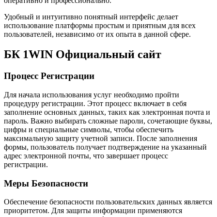
оперативно и профессионально.
Удобный и интуитивно понятный интерфейс делает
использование платформы простым и приятным для всех
пользователей, независимо от их опыта в данной сфере.
БК 1WIN Официальный сайт
Процесс Регистрации
Для начала использования услуг необходимо пройти
процедуру регистрации. Этот процесс включает в себя
заполнение основных данных, таких как электронная почта и
пароль. Важно выбирать сложные пароли, сочетающие буквы,
цифры и специальные символы, чтобы обеспечить
максимальную защиту учетной записи. После заполнения
формы, пользователь получает подтверждение на указанный
адрес электронной почты, что завершает процесс
регистрации.
Меры Безопасности
Обеспечение безопасности пользовательских данных является
приоритетом. Для защиты информации применяются