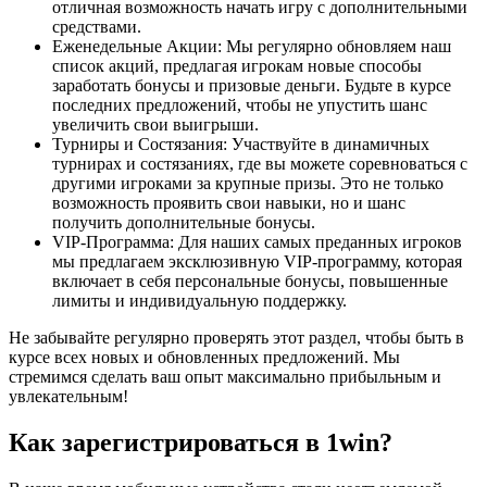
отличная возможность начать игру с дополнительными
средствами.
Еженедельные Акции: Мы регулярно обновляем наш
список акций, предлагая игрокам новые способы
заработать бонусы и призовые деньги. Будьте в курсе
последних предложений, чтобы не упустить шанс
увеличить свои выигрыши.
Турниры и Состязания: Участвуйте в динамичных
турнирах и состязаниях, где вы можете соревноваться с
другими игроками за крупные призы. Это не только
возможность проявить свои навыки, но и шанс
получить дополнительные бонусы.
VIP-Программа: Для наших самых преданных игроков
мы предлагаем эксклюзивную VIP-программу, которая
включает в себя персональные бонусы, повышенные
лимиты и индивидуальную поддержку.
Не забывайте регулярно проверять этот раздел, чтобы быть в
курсе всех новых и обновленных предложений. Мы
стремимся сделать ваш опыт максимально прибыльным и
увлекательным!
Как зарегистрироваться в 1win?