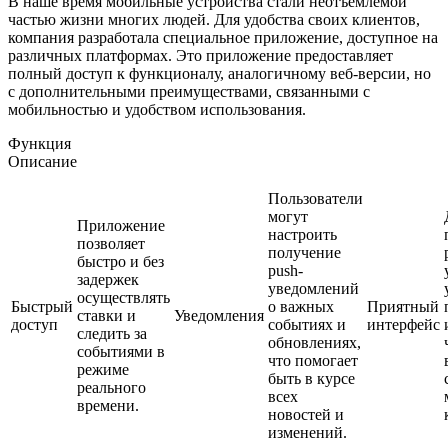
В наше время мобильные устройства стали неотъемлемой
частью жизни многих людей. Для удобства своих клиентов,
компания разработала специальное приложение, доступное на
различных платформах. Это приложение предоставляет
полный доступ к функционалу, аналогичному веб-версии, но
с дополнительными преимуществами, связанными с
мобильностью и удобством использования.
Функция
Описание
Пользователи
могут
Приложение
настроить
позволяет
получение
быстро и без
push-
задержек
уведомлений
осуществлять
Быстрый
о важных
Приятный
ставки и
Уведомления
доступ
событиях и
интерфейс
следить за
обновлениях,
событиями в
что помогает
режиме
быть в курсе
реального
всех
времени.
новостей и
изменений.