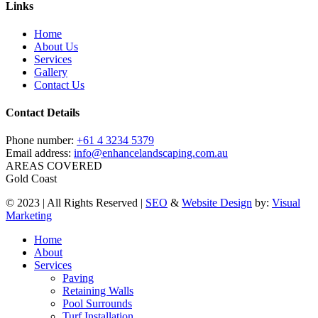
Links
Home
About Us
Services
Gallery
Contact Us
Contact Details
Phone number:
+61 4 3234 5379
Email address:
info@enhancelandscaping.com.au
AREAS COVERED
Gold Coast
© 2023 | All Rights Reserved |
SEO
&
Website Design
by:
Visual
Marketing
Close
Home
Menu
About
Services
Paving
Retaining Walls
Pool Surrounds
Turf Installation