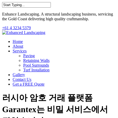
Skip
to
Close
main
Enhance Landscaping. A structural landscaping business, servicing
Search
content
the Gold Coast delivering high quality craftmanship.
+61 4 3234 5379
Menu
Home
About
Services
Paving
Retaining Walls
Pool Surrounds
Turf Installation
Gallery
Contact Us
Get a FREE Quote
러시아 암호 거래 플랫폼
Garantex는 비밀 서비스에서