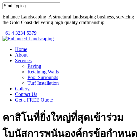
Skip
to
Close
main
Enhance Landscaping. A structural landscaping business, servicing
Search
content
the Gold Coast delivering high quality craftmanship.
+61 4 3234 5379
Menu
Home
About
Services
Paving
Retaining Walls
Pool Surrounds
Turf Installation
Gallery
Contact Us
Get a FREE Quote
คาสิโนที่ยิ่งใหญ่ที่สุดเข้าร่วม
โบนัสการพนันองค์กรข้อกำหนด